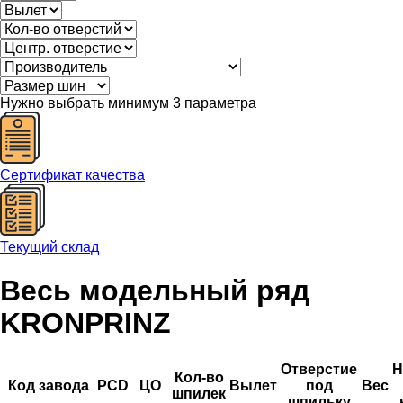
Нужно выбрать минимум 3 параметра
Сертификат качества
Текущий склад
Весь модельный ряд
KRONPRINZ
Отверстие
Н
Кол-во
Код завода
PCD
ЦО
Вылет
под
Вес
шпилек
шпильку