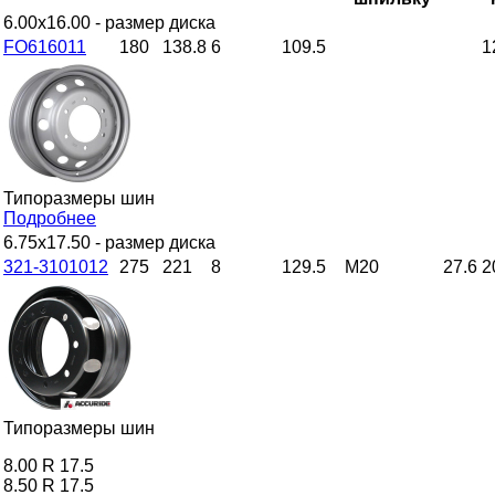
6.00x16.00
- размер диска
FO616011
180
138.8
6
109.5
1
Типоразмеры шин
Подробнее
6.75x17.50
- размер диска
321-3101012
275
221
8
129.5
M20
27.6
2
Типоразмеры шин
8.00 R 17.5
8.50 R 17.5