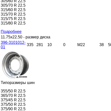
305/60 R 22.5
305/70 R 22.5
315/60 R 22.5
315/70 R 22.5
315/75 R 22.5
315/80 R 22.5
Подробнее
11.75x22.50
- размер диска
396-3101012-
335
281
10
0
M22
38
5
01
Типоразмеры шин
355/50 R 22.5
365/70 R 22.5
375/45 R 22.5
375/50 R 22.5
375/90 R 22.5