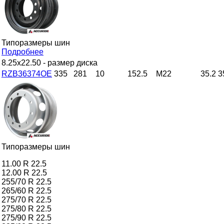
Типоразмеры шин
Подробнее
8.25x22.50
- размер диска
RZB36374OE
335
281
10
152.5
M22
35.2
3
Типоразмеры шин
11.00 R 22.5
12.00 R 22.5
255/70 R 22.5
265/60 R 22.5
275/70 R 22.5
275/80 R 22.5
275/90 R 22.5