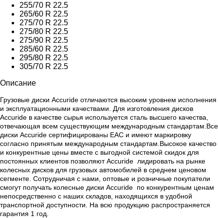
255/70 R 22.5
265/60 R 22.5
275/70 R 22.5
275/80 R 22.5
275/90 R 22.5
285/60 R 22.5
295/80 R 22.5
305/70 R 22.5
Описание
Грузовые диски Accuride отличаются высоким уровнем исполнения
и эксплуатационными качествами. Для изготовления дисков
Accuride в качестве сырья используется сталь высшего качества,
отвечающая всем существующим международным стандартам.
Все
диски Accuride сертифицированы ЕАС и имеют маркировку
согласно принятым международным стандартам.Высокое качество
и конкурентные цены вместе с выгодной системой скидок для
постоянных клиентов позволяют Accuride лидировать на рынке
колесных дисков для грузовых автомобилей в среднем ценовом
сегменте. Сотрудничая с нами, оптовые и розничные покупатели
смогут получать колесные диски Accuride по конкурентным ценам
непосредственно с наших складов, находящихся в удобной
транспортной доступности. На всю продукцию распространяется
г
арантия 1 год.