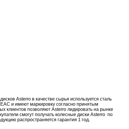
исков Asterro в качестве сырья используется сталь
 ЕАС и имеют маркировку согласно принятым
х клиентов позволяют Asterro лидировать на рынке
упатели смогут получать колесные диски Asterro по
одукцию распространяется г
арантия 1 год.